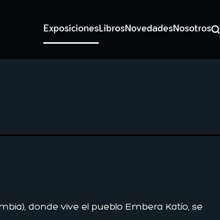
Exposiciones
Libros
Novedades
Nosotros
Bu
mbia), donde vive el pueblo Embera Katío, se