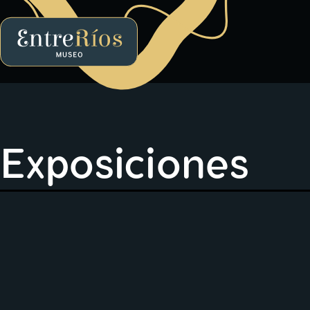
EntreRíos Museo
Exposiciones