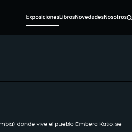
Exposiciones
Libros
Novedades
Nosotros
Bu
mbia), donde vive el pueblo Embera Katío, se