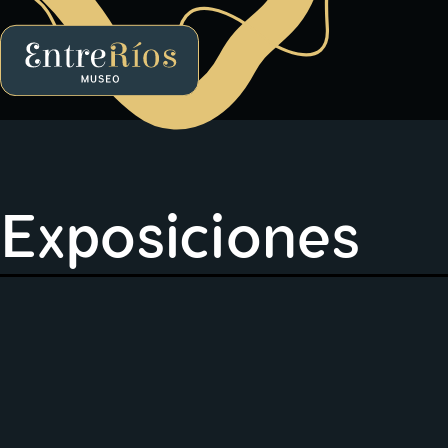
EntreRíos Museo
Exposiciones