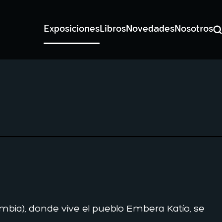
Exposiciones
Libros
Novedades
Nosotros
Bu
mbia), donde vive el pueblo Embera Katío, se