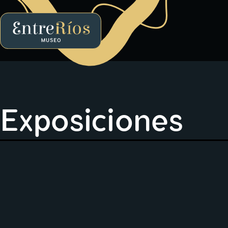
EntreRíos Museo
Exposiciones