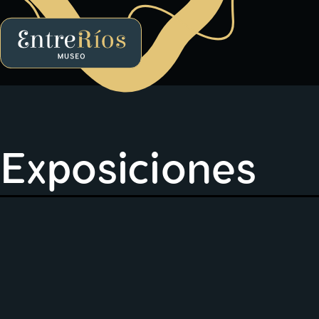
EntreRíos Museo
Exposiciones