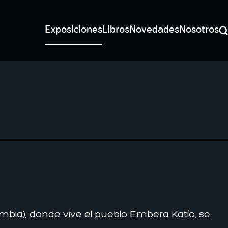
Exposiciones
Libros
Novedades
Nosotros
Bu
mbia), donde vive el pueblo Embera Katío, se