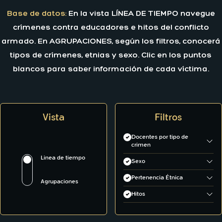
Base de datos:
En la vista LÍNEA DE TIEMPO navegue
crímenes contra educadores e hitos del conflicto
armado. En AGRUPACIONES, según los filtros, conocerá
tipos de crímenes, etnias y sexo. Clic en los puntos
blancos para saber información de cada víctima.
Vista
Filtros
Docentes por tipo de
crimen
Asesinato
Linea de tiempo
Sexo
Desaparición
Hombre
Pertenencia Étnica
Agrupaciones
Mujer
Afrodescendiente
Hitos
Indígena
Antecedente de conflicto
Conflicto