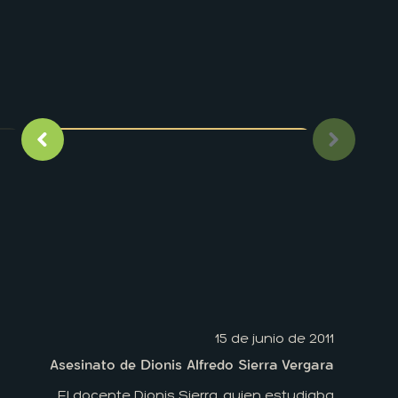
Imagen anterior
Siguient
15 de junio de 2011
Asesinato de Dionis Alfredo Sierra Vergara
El docente Dionis Sierra, quien estudiaba