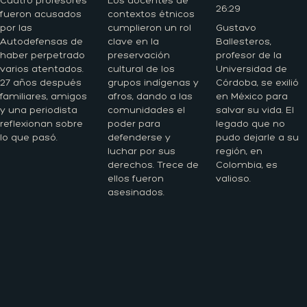
Cuatro profesores
Los docentes de
26:29
fueron acusados
contextos étnicos
por las
cumplieron un rol
Gustavo
Autodefensas de
clave en la
Ballesteros,
haber perpetrado
preservación
profesor de la
varios atentados.
cultural de los
Universidad de
27 años después
grupos indígenas y
Córdoba, se exilió
familiares, amigos
afros, dando a las
en México para
y una periodista
comunidades el
salvar su vida. El
reflexionan sobre
poder para
legado que no
lo que pasó.
defenderse y
pudo dejarle a su
luchar por sus
región, en
derechos. Trece de
Colombia, es
ellos fueron
valioso.
asesinados.