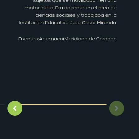
sujetos que se movilizaban en una
motocicleta. Era docente en el área de
ciencias sociales y trabajaba en la
Institución Educativa Julio César Miranda.
Fuentes:
Ademacor
Meridiano de Córdoba
Imagen anterior
Siguient