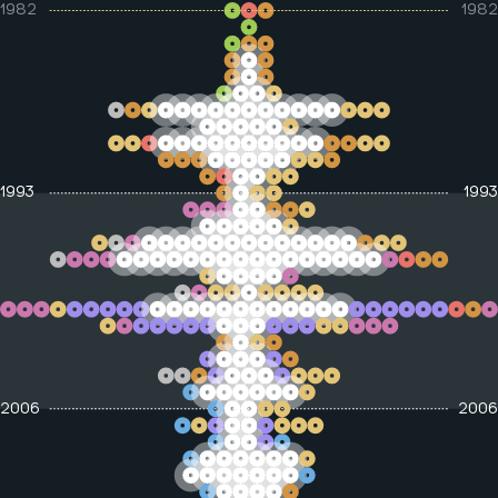
1982
1982
Consolidación
paramilitar
Desarrollo económico
Exilio
Exilio o desplazamiento
JEP y Justicia y Paz
Justicia y paz
1993
1993
Política
Toma de la Unicórdoba
2006
2006