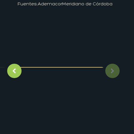
Fuentes:
Ademacor
Meridiano de Córdoba
Imagen anterior
Siguient