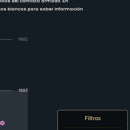
tos del conflicto armado. En
untos blancos para saber información
1982
1993
Filtros