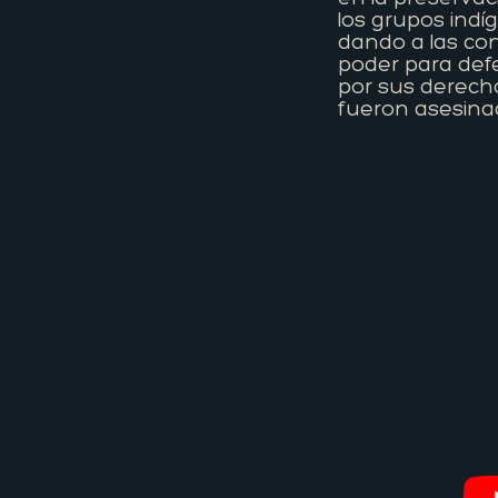
los grupos indí
dando a las co
poder para def
por sus derecho
fueron asesina