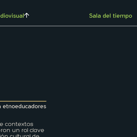
diovisual
Sala del tiempo
a etnoeducadores
e contextos
ron un rol clave
ión cultural de