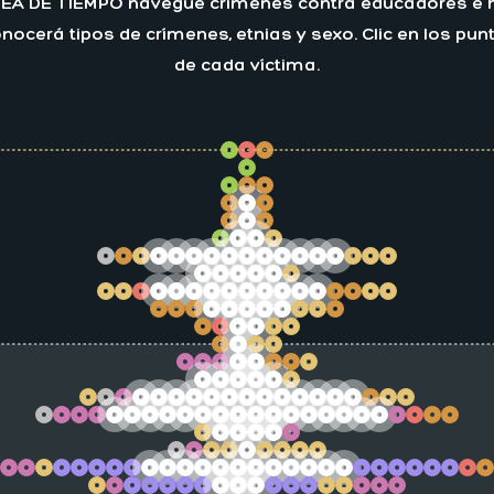
ÍNEA DE TIEMPO navegue crímenes contra educadores e hi
nocerá tipos de crímenes, etnias y sexo. Clic en los p
de cada víctima.