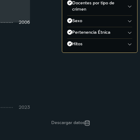
Docentes por tipo de
crimen
Asesinato
Sexo
2006
Desaparición
Hombre
Pertenencia Étnica
Mujer
Afrodescendiente
Hitos
Indígena
Antecedente de conflicto
Conflicto
Consolidación paramilitar
Desarrollo económico
Exilio
Exilio o desplazamiento
JEP y Justicia y Paz
2023
Justicia y paz
Descargar datos
Política
Toma de la Unicórdoba