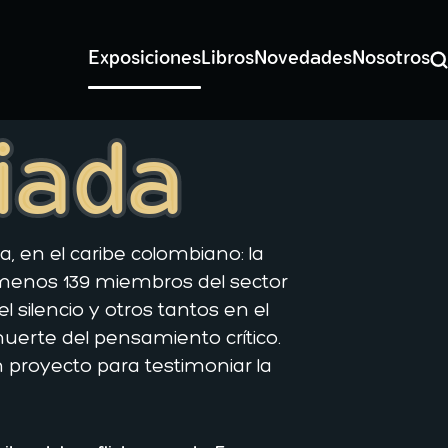
Exposiciones
Libros
Novedades
Nosotros
Bu
ciada
, en el caribe colombiano: la
o menos 139 miembros del sector
silencio y otros tantos en el
muerte del pensamiento crítico.
 proyecto para testimoniar la