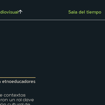
diovisual
Sala del tiempo
a etnoeducadores
e contextos
ron un rol clave
ión cultural de