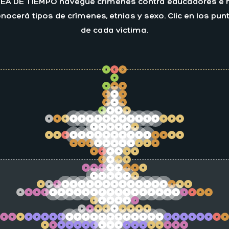
ÍNEA DE TIEMPO navegue crímenes contra educadores e hi
nocerá tipos de crímenes, etnias y sexo. Clic en los p
de cada víctima.