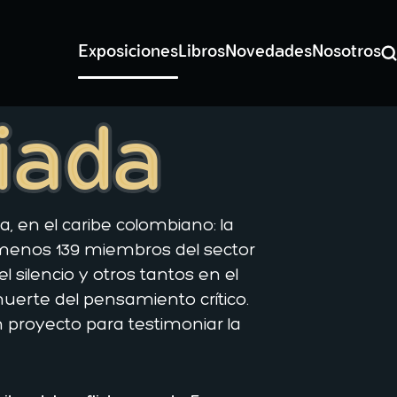
Exposiciones
Libros
Novedades
Nosotros
Bu
ciada
, en el caribe colombiano: la
o menos 139 miembros del sector
silencio y otros tantos en el
muerte del pensamiento crítico.
 proyecto para testimoniar la