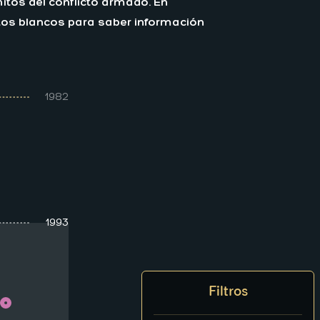
tos del conflicto armado. En
untos blancos para saber información
1982
1993
Filtros