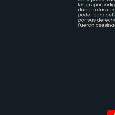
los grupos indí
dando a las co
poder para def
por sus derecho
fueron asesina