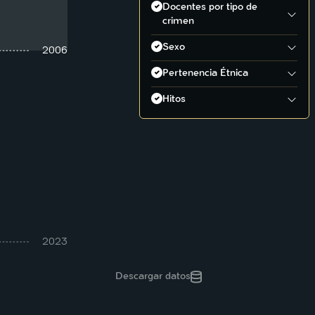
Docentes por tipo de
crimen
Asesinato
Sexo
2006
Desaparición
Hombre
Pertenencia Étnica
Mujer
Afrodescendiente
Hitos
Indígena
Antecedente de conflicto
Conflicto
Consolidación paramilitar
Desarrollo económico
Exilio
Exilio o desplazamiento
JEP y Justicia y Paz
2023
Justicia y paz
Descargar datos
Política
Toma de la Unicórdoba