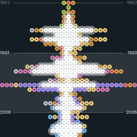
1982
1982
Consolidación
paramilitar
Desarrollo económico
Exilio
Exilio o desplazamiento
JEP y Justicia y Paz
Justicia y paz
1993
1993
Política
Toma de la Unicórdoba
2006
2006