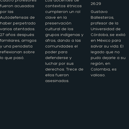
Cuatro profesores
Los docentes de
26:29
fueron acusados
contextos étnicos
por las
cumplieron un rol
Gustavo
Autodefensas de
clave en la
Ballesteros,
haber perpetrado
preservación
profesor de la
varios atentados.
cultural de los
Universidad de
27 años después
grupos indígenas y
Córdoba, se exilió
familiares, amigos
afros, dando a las
en México para
y una periodista
comunidades el
salvar su vida. El
reflexionan sobre
poder para
legado que no
lo que pasó.
defenderse y
pudo dejarle a su
luchar por sus
región, en
derechos. Trece de
Colombia, es
ellos fueron
valioso.
asesinados.