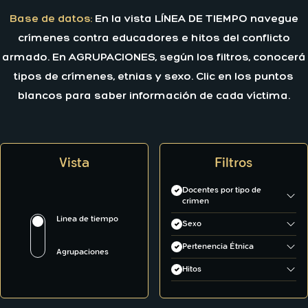
Base de datos:
En la vista LÍNEA DE TIEMPO navegue
crímenes contra educadores e hitos del conflicto
armado. En AGRUPACIONES, según los filtros, conocerá
tipos de crímenes, etnias y sexo. Clic en los puntos
blancos para saber información de cada víctima.
Vista
Filtros
Docentes por tipo de
crimen
Asesinato
Linea de tiempo
Sexo
Desaparición
Hombre
Pertenencia Étnica
Agrupaciones
Mujer
Afrodescendiente
Hitos
Indígena
Antecedente de conflicto
Conflicto