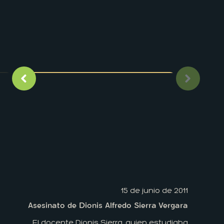
Imagen anterior
Siguient
15 de junio de 2011
Asesinato de Dionis Alfredo Sierra Vergara
El docente Dionis Sierra, quien estudiaba