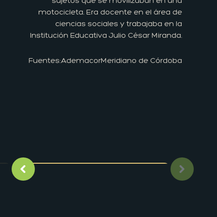
sujetos que se movilizaban en una
motocicleta. Era docente en el área de
ciencias sociales y trabajaba en la
Institución Educativa Julio César Miranda.
Fuentes:
Ademacor
Meridiano de Córdoba
Imagen anterior
Siguient