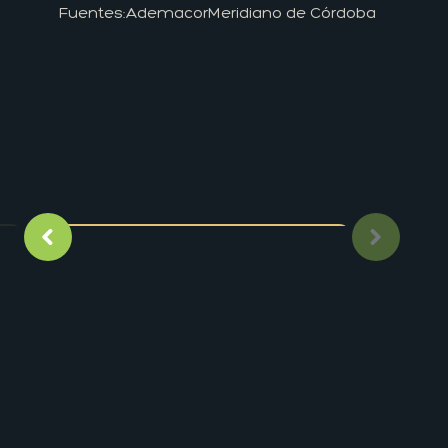
Fuentes:
Ademacor
Meridiano de Córdoba
Imagen anterior
Siguient