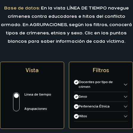
Base de datos:
En la vista LÍNEA DE TIEMPO navegue
crímenes contra educadores e hitos del conflicto
armado. En AGRUPACIONES, según los filtros, conocerá
tipos de crímenes, etnias y sexo. Clic en los puntos
blancos para saber información de cada víctima.
Vista
Filtros
Docentes por tipo de
crimen
Asesinato
Linea de tiempo
Sexo
Desaparición
Hombre
Pertenencia Étnica
Agrupaciones
Mujer
Afrodescendiente
Hitos
Indígena
Antecedente de conflicto
Conflicto