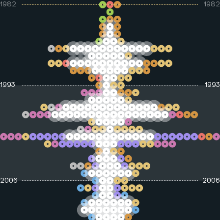
1982
1982
Consolidación
paramilitar
Desarrollo económico
Exilio
Exilio o desplazamiento
JEP y Justicia y Paz
Justicia y paz
1993
1993
Política
Toma de la Unicórdoba
2006
2006