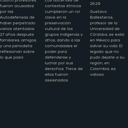
Cuatro profesores
Los docentes de
26:29
fueron acusados
contextos étnicos
por las
cumplieron un rol
Gustavo
Autodefensas de
clave en la
Ballesteros,
haber perpetrado
preservación
profesor de la
varios atentados.
cultural de los
Universidad de
27 años después
grupos indígenas y
Córdoba, se exilió
familiares, amigos
afros, dando a las
en México para
y una periodista
comunidades el
salvar su vida. El
reflexionan sobre
poder para
legado que no
lo que pasó.
defenderse y
pudo dejarle a su
luchar por sus
región, en
derechos. Trece de
Colombia, es
ellos fueron
valioso.
asesinados.