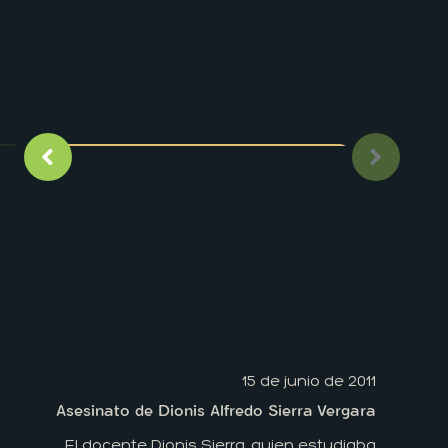
Imagen anterior
Siguient
15 de junio de 2011
Asesinato de Dionis Alfredo Sierra Vergara
El docente Dionis Sierra, quien estudiaba