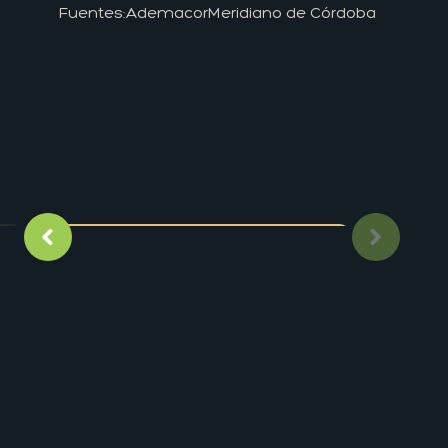
Fuentes:
Ademacor
Meridiano de Córdoba
Imagen anterior
Siguient