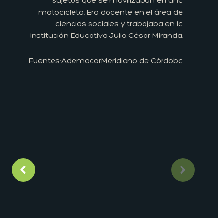
sujetos que se movilizaban en una
motocicleta. Era docente en el área de
ciencias sociales y trabajaba en la
Institución Educativa Julio César Miranda.
Fuentes:
Ademacor
Meridiano de Córdoba
Imagen anterior
Siguient